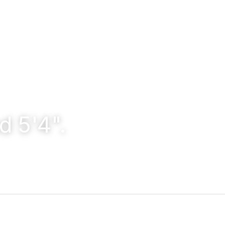
d 5'4".