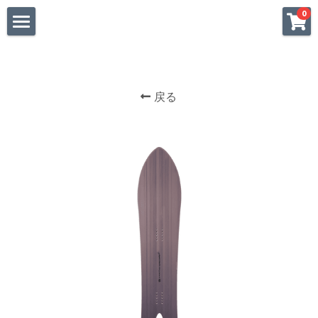
×
0
ストアカテゴリー
HOME
すべてのカテゴリー
SUP
戻る
FOIL
SURF
SUP
WINGFOIL
SURFIN
SNOW
SNOWBOARD
SHOP
BLOG
POWERED BY