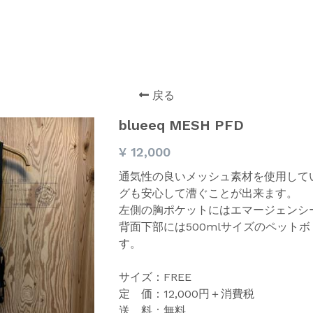
戻る
blueeq MESH PFD
¥ 12,000
通気性の良いメッシュ素材を使用して
グも安心して漕ぐことが出来ます。
左側の胸ポケットにはエマージェンシ
背面下部には500mlサイズのペット
す。
サイズ：FREE
定 価：12,000円＋消費税
送 料：無料