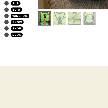
SUP
SURF
WINGFOIL
SNOW
SHOP
BLOG