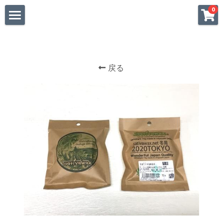
×
0
ストアカテゴリー
HOME
すべてのカテゴリー
SUP
戻る
FOIL
SURF
SUP
WINGFOIL
SURFIN
SNOW
SNOWBOARD
SHOP
BLOG
POWERED BY