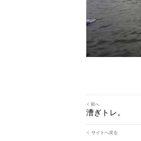
前へ
漕ぎトレ。
サイトへ戻る