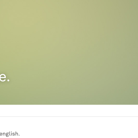
e.
english.