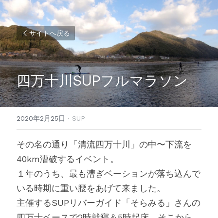
サイトへ戻る
四万十川SUPフルマラソン
2020年2月25日
·
SUP
その名の通り「清流四万十川」の中〜下流を
40km漕破するイベント。
１年のうち、最も漕ぎベーションが落ち込んで
いる時期に重い腰をあげて来ました。
主催するSUPリバーガイド「そらみる」さんの
四万十ベースで2時就寝＆5時起床、そこから